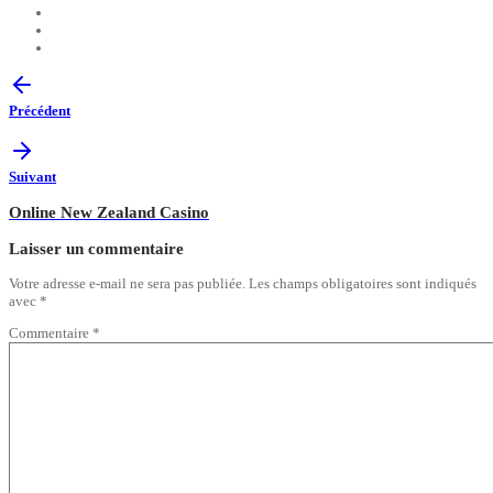
Précédent
Suivant
Online New Zealand Casino
Laisser un commentaire
Votre adresse e-mail ne sera pas publiée.
Les champs obligatoires sont indiqués
avec
*
Commentaire
*