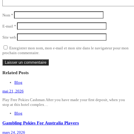
Nom
*
E-mail
*
Site web
Enregistrer mon nom, mon e-mail et mon site dans le navigateur pour mon
prochain commentaire.
Related Posts
Blog
mai 21, 2026
Play Free Pokies Cashman After you have made your first deposit, when you
stop at this hotel complex…
Blog
Gambling Pokies For Australia Players
mars 24, 2026