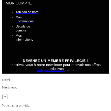
MON COMPTE
Tableau de bord
Mes
Commandes
Détails du
compte
Mes
informations
DEVENEZ UN MEMBRE PRIVILÉGIÉ !
Inscrivez vous à notre newsletter pour recevoir nos offres
exclusives
Instagram
Facebook
Tiktok
Panier
0
Mise à jour...
Votre panier est vide.