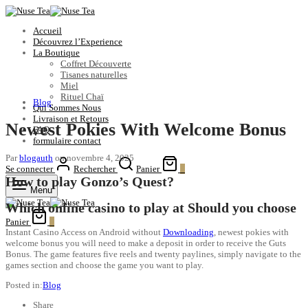
Accueil
Découvrez l’Experience
La Boutique
Coffret Découverte
Tisanes naturelles
Miel
Rituel Chaï
Blog
Qui Sommes Nous
Livraison et Retours
Newest Pokies With Welcome Bonus
FAQ
formulaire contact
Par
blogauth
on
novembre 4, 2025
Se connecter
Rechercher
Panier
0
How to play Gonzo’s Quest?
Menu
Which online casino to play at Should you choose
Panier
0
Instant Casino Access on Android without
Downloading
, newest pokies with
welcome bonus you will need to make a deposit in order to receive the Guts
Bonus. The game features five reels and twenty paylines, simply navigate to the
games section and choose the game you want to play.
Posted in:
Blog
Share