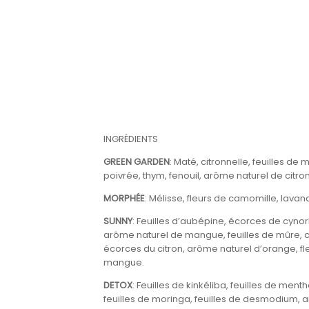
INGRÉDIENTS
GREEN GARDEN
: Maté, citronnelle, feuilles de
poivrée, thym, fenouil, arôme naturel de citro
MORPHÉE
:
Mélisse, fleurs de camomille, lavande
SUNNY
:
Feuilles d’aubépine, écorces de cynor
arôme naturel de mangue, feuilles de mûre, 
écorces du citron, arôme naturel d’orange, f
mangue.
DETOX
:
Feuilles de kinkéliba, feuilles de men
feuilles de moringa, feuilles de desmodium, a