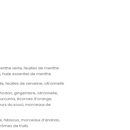
 menthe verte, feuilles de menthe
n, huile essentiel de menthe.
, feuilles de verveine, citronnelle.
hodon, gingembre, citronnelle,
curcuma, écorces d’orange,
leurs du souci, morceaux de
the, hibiscus, morceaux d’ananas,
rômes de fruits.