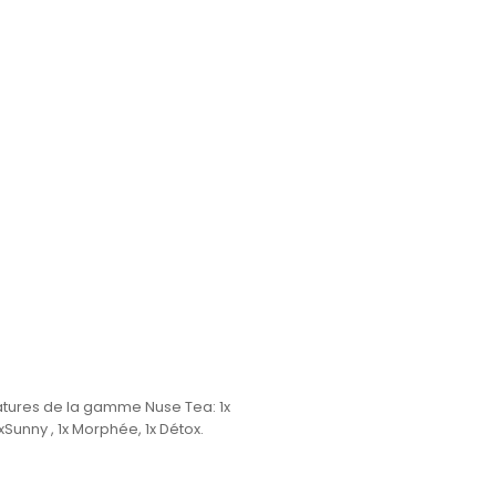
iatures de la gamme Nuse Tea:
1x
Sunny , 1x Morphée, 1x Détox.