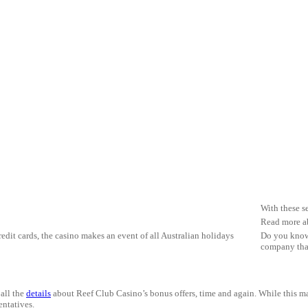
With these s
Read more ab
edit cards, the casino makes an event of all Australian holidays
Do you know 
company that
all the
details
about Reef Club Casino’s bonus offers, time and again. While this m
entatives.