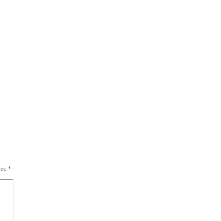
vec
*