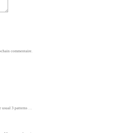
rochain commentaire.
e usual 3 patterns …