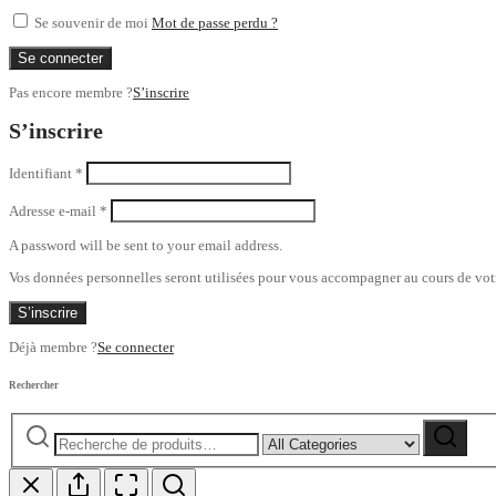
Se souvenir de moi
Mot de passe perdu ?
Se connecter
Pas encore membre ?
S’inscrire
S’inscrire
Identifiant
*
Adresse e-mail
*
A password will be sent to your email address.
Vos données personnelles seront utilisées pour vous accompagner au cours de votre 
S’inscrire
Déjà membre ?
Se connecter
Rechercher
Recherche
Narrow
Recherch
pour :
by
category: