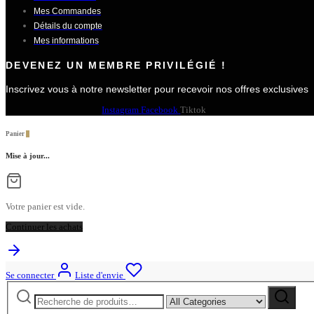
Mes Commandes
Détails du compte
Mes informations
DEVENEZ UN MEMBRE PRIVILÉGIÉ !
Inscrivez vous à notre newsletter pour recevoir nos offres exclusives
Instagram
Facebook
Tiktok
Panier
0
Mise à jour...
Votre panier est vide.
Continuer les achats
Se connecter
Liste d'envie
Recherche
Narrow
Recherch
pour :
by
category: