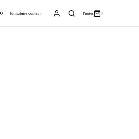
Panier
0
AQ
formulaire contact
Panier
0
Mise à jour...
Votre panier est vide.
Continuer les achats