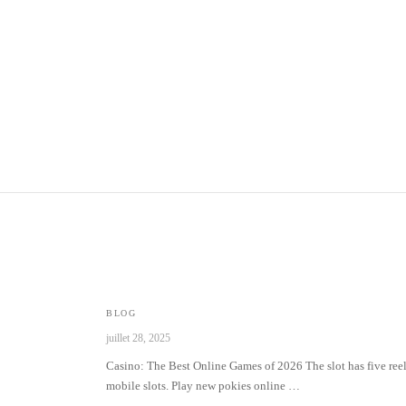
BLOG
juillet 28, 2025
Casino: The Best Online Games of 2026 The slot has five reel
mobile slots. Play new pokies online …