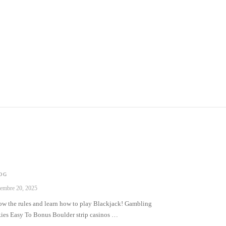
OG
tembre 20, 2025
w the rules and learn how to play Blackjack! Gambling
ies Easy To Bonus Boulder strip casinos …