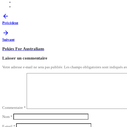
Précédent
Suivant
Pokies For Australians
Laisser un commentaire
Votre adresse e-mail ne sera pas publiée.
Les champs obligatoires sont indiqués a
Commentaire
*
Nom
*
E-mail
*