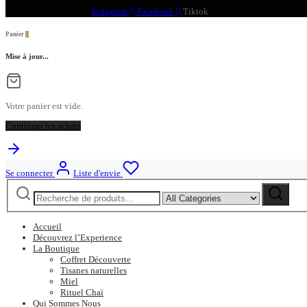
Instagram
Facebook
Tiktok
Panier
0
Mise à jour...
Votre panier est vide.
Continuer les achats
Se connecter
Liste d'envie
Recherche
Narrow
Recherch
pour :
by
category:
Accueil
Découvrez l’Experience
La Boutique
Coffret Découverte
Tisanes naturelles
Miel
Rituel Chaï
Qui Sommes Nous