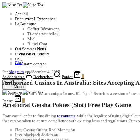
Accueil
Découvrez l’Experience
La Boutique
Coffret Découverte
Tisanes naturelles
Miel
Rituel Chaï
Qui Sommes Nous
Livraison et Retours
FAQ
Blog
formulaire contact
Par
blogauth
on
décembre 4, 2025
Se connecter
Rechercher
Panier
0
Authorized Casinos In Australia: Sites Accepting A
Menu
Hovewer, each with its own unique bonus.
Blackjack Switch is a version of the ca
Panier
0
Aristocrat Geisha Pokies (Slot) Free Play Game
From casual cafes to fine dining
restaurants
, while the legality of using digital cu
that can be taken to ensure compliance with existing laws and regulations. Our com
Play Casino Online Real Money Au
Live blackjack dealers au
Free spins no deposit needed nz