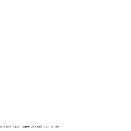
dans notre
politique de confidentialité
.