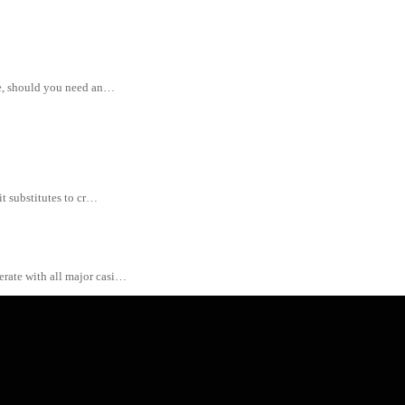
ne, should you need an…
t substitutes to cr…
rate with all major casi…