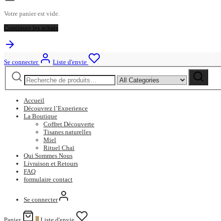
Votre panier est vide.
Continuer les achats
Se connecter
Liste d'envie
Recherche
Narrow
Recherch
pour :
by
category:
Accueil
Découvrez l’Experience
La Boutique
Coffret Découverte
Tisanes naturelles
Miel
Rituel Chaï
Qui Sommes Nous
Livraison et Retours
FAQ
formulaire contact
Se connecter
Panier
0
Liste d'envie