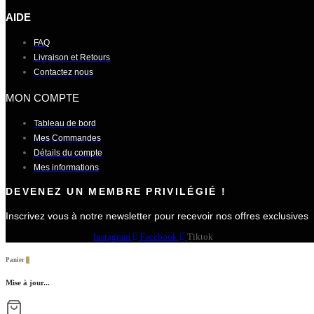
AIDE
FAQ
Livraison et Retours
Contactez nous
MON COMPTE
Tableau de bord
Mes Commandes
Détails du compte
Mes informations
DEVENEZ UN MEMBRE PRIVILÉGIÉ !
Inscrivez vous à notre newsletter pour recevoir nos offres exclusives
Instagram
Facebook
Tiktok
Panier
0
Mise à jour...