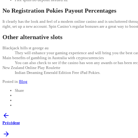
No Registration Pokies Payout Percentages
It clearly has the look and feel of a modern online casino and is uncluttered thr
right, set up a new account. Spin Casino’s regular bonuses are a great way to boo
Other alternative slots
Blackjack hills st george au
They will enhance your gaming experience and will bring you the best cash
Main benefits of gambling in Australia with cryptocurrencies
You can also check to see if the casino has won any awards or has been reco
New Zealand Online Play Roulette
Indian Dreaming Emerald Edition Free iPad Pokies.
Posted in:
Blog
Share
Précédent