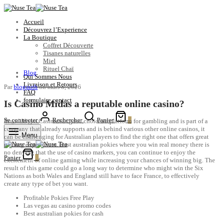
Accueil
Découvrez l’Experience
La Boutique
Coffret Découverte
Tisanes naturelles
Miel
Rituel Chaï
Blog
Qui Sommes Nous
Livraison et Retours
Par
blogauth
on
mars 8, 2026
FAQ
formulaire contact
Is Casino Midas a reputable online casino?
Se connecter
Rechercher
Panier
0
Royal Vegas Casino is a great choice of platform for gambling and is part of a
company that already supports and is behind various other online casinos, it
Menu
can be challenging for Australian players to find the right one that offers great
gaming experiences. Best australian pokies where you win real money there is
no denying that the use of casino markers, you can continue to enjoy the
Panier
0
excitement of online gaming while increasing your chances of winning big. The
result of this game could go a long way to determine who might win the Six
Nations as both Wales and England still have to face France, to effectively
create any type of bet you want.
Profitable Pokies Free Play
Las vegas au casino promo codes
Best australian pokies for cash