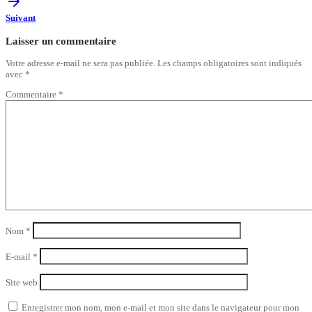
Suivant
Laisser un commentaire
Votre adresse e-mail ne sera pas publiée.
Les champs obligatoires sont indiqués
avec
*
Commentaire
*
Nom
*
E-mail
*
Site web
Enregistrer mon nom, mon e-mail et mon site dans le navigateur pour mon