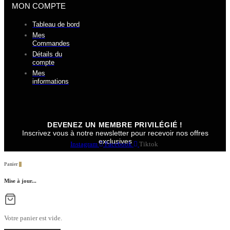
MON COMPTE
Tableau de bord
Mes
Commandes
Détails du
compte
Mes
informations
DEVENEZ UN MEMBRE PRIVILÉGIÉ !
Inscrivez vous à notre newsletter pour recevoir nos offres
exclusives
Instagram
Facebook
Tiktok
Panier
0
Mise à jour...
Votre panier est vide.