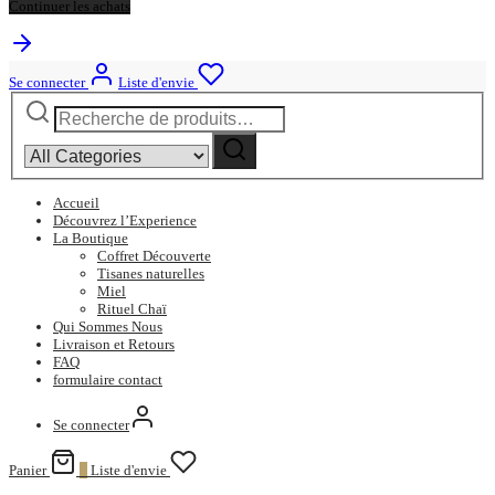
Continuer les achats
Se connecter
Liste d'envie
Recherche
Narrow
pour :
by
category:
Recherche
Accueil
Découvrez l’Experience
La Boutique
Coffret Découverte
Tisanes naturelles
Miel
Rituel Chaï
Qui Sommes Nous
Livraison et Retours
FAQ
formulaire contact
Se connecter
Panier
0
Liste d'envie