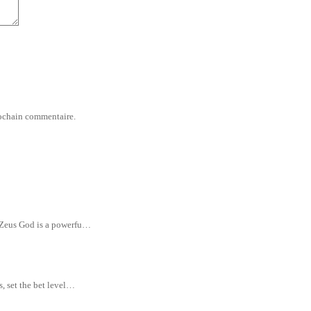
rochain commentaire.
s Zeus God is a powerfu…
, set the bet level…