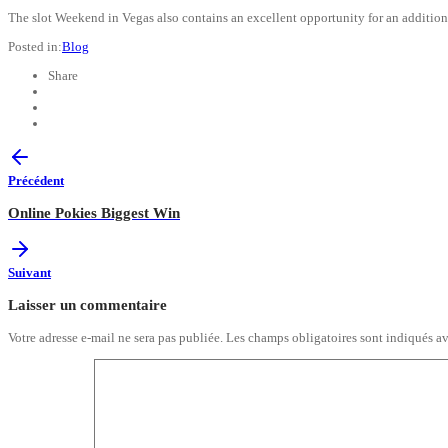
The slot Weekend in Vegas also contains an excellent opportunity for an addition
Posted in:
Blog
Share
Précédent
Online Pokies Biggest Win
Suivant
Laisser un commentaire
Votre adresse e-mail ne sera pas publiée.
Les champs obligatoires sont indiqués a