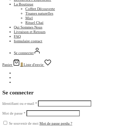
La Boutique
Coffret Découverte
Tisanes naturelles
Miel
Rituel Chaï
Qui Sommes Nous
Livraison et Retours
FAQ
formulaire contact
Se connecter
Panier
0
Liste d'envie
Se connecter
Identifiant ou e-mail
*
Mot de passe
*
Se souvenir de moi
Mot de passe perdu ?