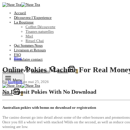
Accueil
Découvrez l’Experience
La Boutique
Coffret Découverte
Tisanes naturelles
Miel
Rituel Chaï
Qui Sommes Nous
Livraison et Retours
FAQ
Blog
formulaire contact
Online Pokies Machine For Real Mon
Se connecter
Rechercher
Panier
0
Menu
Par
blogauth
on
mai 25, 2026
No Deposit Pokies With No Download
Panier
0
Australian pokies with bonus no download or registration
The casino doesnt go into detail about some of the other bonuses and promotions t
Once you fill a whole reel with stacked Wilds on the second, as well as reduce co
winning are low.