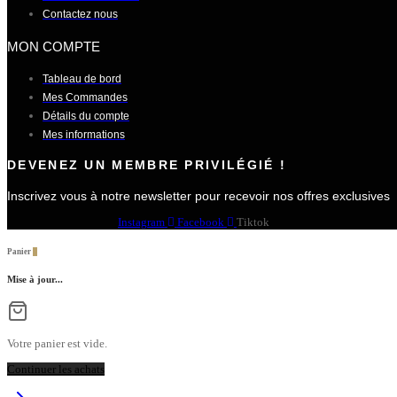
Contactez nous
MON COMPTE
Tableau de bord
Mes Commandes
Détails du compte
Mes informations
DEVENEZ UN MEMBRE PRIVILÉGIÉ !
Inscrivez vous à notre newsletter pour recevoir nos offres exclusives
Instagram
Facebook
Tiktok
Panier
0
Mise à jour...
Votre panier est vide.
Continuer les achats