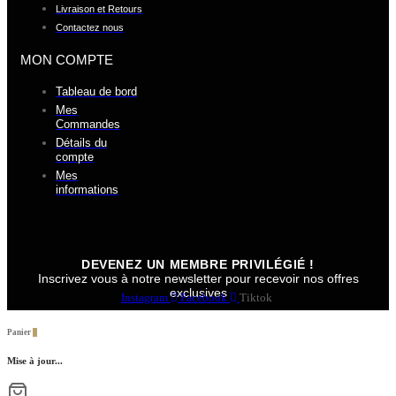
Livraison et Retours
Contactez nous
MON COMPTE
Tableau de bord
Mes
Commandes
Détails du
compte
Mes
informations
DEVENEZ UN MEMBRE PRIVILÉGIÉ !
Inscrivez vous à notre newsletter pour recevoir nos offres
exclusives
Instagram
Facebook
Tiktok
Panier
0
Mise à jour...