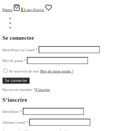
Panier
0
Liste d'envie
Se connecter
Identifiant ou e-mail
*
Mot de passe
*
Se souvenir de moi
Mot de passe perdu ?
Se connecter
Pas encore membre ?
S’inscrire
S’inscrire
Identifiant
*
Adresse e-mail
*