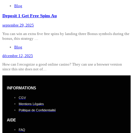
Blog
Deposit 1 Get Free Spins Au
septembre 29, 2025
You can win an extra five free spins by landing three Bonus symbols during the
bonus, this strategy …
Blog
décembre 12, 2025
How can I recognize a good online casino? They can use a browser version
since this site does not of…
INFORMATIONS
CGV
Mentions Légales
Politique de Confidentialité
AIDE
FAQ