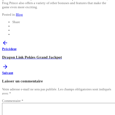
Frog Prince also offers a variety of other bonuses and features that make the
game even more exciting.
Posted in:
Blog
Share
Précédent
Dragon Link Pokies Grand Jackpot
Suivant
Laisser un commentaire
Votre adresse e-mail ne sera pas publiée.
Les champs obligatoires sont indiqués
avec
*
Commentaire
*