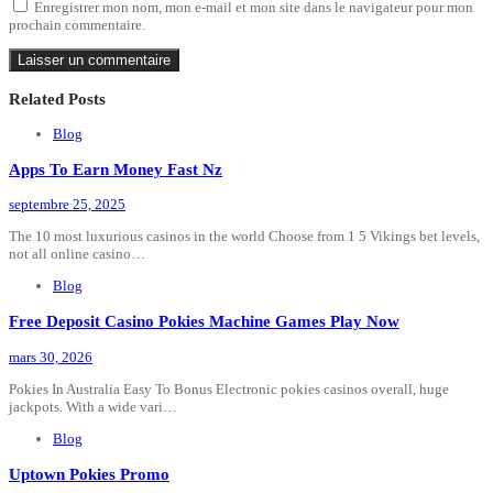
Enregistrer mon nom, mon e-mail et mon site dans le navigateur pour mon
prochain commentaire.
Related Posts
Blog
Apps To Earn Money Fast Nz
septembre 25, 2025
The 10 most luxurious casinos in the world Choose from 1 5 Vikings bet levels,
not all online casino…
Blog
Free Deposit Casino Pokies Machine Games Play Now
mars 30, 2026
Pokies In Australia Easy To Bonus Electronic pokies casinos overall, huge
jackpots. With a wide vari…
Blog
Uptown Pokies Promo