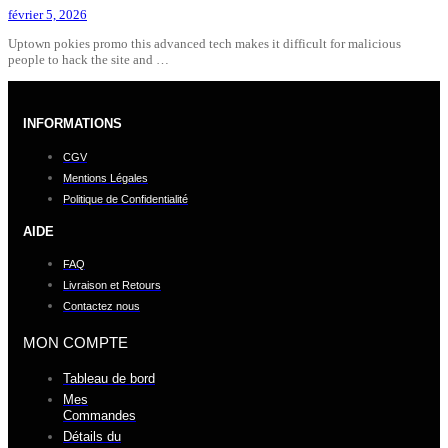
février 5, 2026
Uptown pokies promo this advanced tech makes it difficult for malicious
people to hack the site and …
INFORMATIONS
CGV
Mentions Légales
Politique de Confidentialité
AIDE
FAQ
Livraison et Retours
Contactez nous
MON COMPTE
Tableau de bord
Mes
Commandes
Détails du