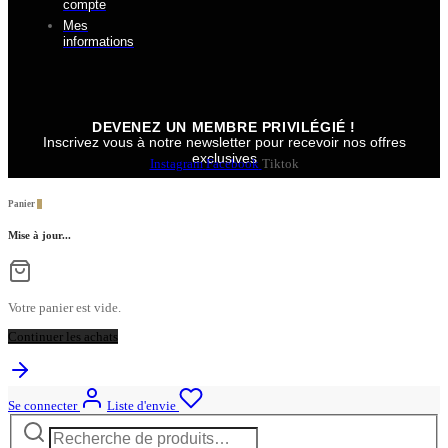
compte
Mes
informations
DEVENEZ UN MEMBRE PRIVILÉGIÉ !
Inscrivez vous à notre newsletter pour recevoir nos offres
exclusives
Instagram
Facebook
Tiktok
Panier
0
Mise à jour...
Votre panier est vide.
Continuer les achats
Se connecter
Liste d'envie
Recherche
Narrow
pour :
by