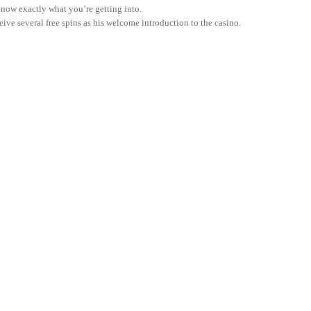
know exactly what you’re getting into.
eive several free spins as his welcome introduction to the casino.