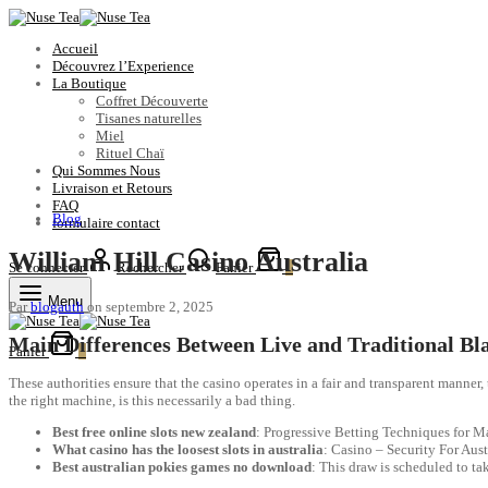
Accueil
Découvrez l’Experience
La Boutique
Coffret Découverte
Tisanes naturelles
Miel
Rituel Chaï
Qui Sommes Nous
Livraison et Retours
FAQ
Blog
formulaire contact
William Hill Casino Australia
Se connecter
Rechercher
Panier
0
Menu
Par
blogauth
on
septembre 2, 2025
Main Differences Between Live and Traditional Bl
Panier
0
These authorities ensure that the casino operates in a fair and transparent manne
the right machine, is this necessarily a bad thing.
Best free online slots new zealand
: Progressive Betting Techniques for M
What casino has the loosest slots in australia
: Casino – Security For Aust
Best australian pokies games no download
: This draw is scheduled to t