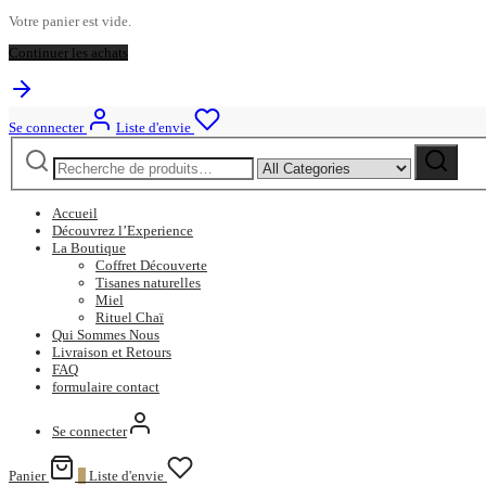
Votre panier est vide.
Continuer les achats
Se connecter
Liste d'envie
Accueil
Découvrez l’Experience
La Boutique
Coffret Découverte
Tisanes naturelles
Miel
Rituel Chaï
Qui Sommes Nous
Livraison et Retours
FAQ
formulaire contact
Se connecter
Panier
0
Liste d'envie