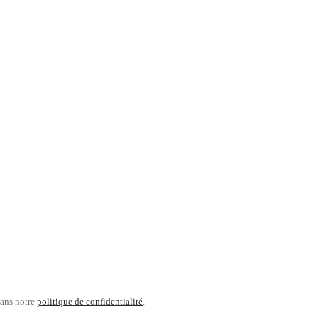
dans notre
politique de confidentialité
.