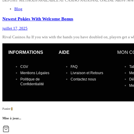
DEPOSIT METHODS AVAILABLE AT CASINO NATIONAL ONLINE Native New Zea
Blog
Newest Pokies With Welcome Bonus
juillet 17, 2025
Rival Casinos Au If you win with the hands you have doubled on, players get 
INFORMATIONS
AIDE
MON C
CGV
FAQ
Ta
Mentions Légales
Livraison et Retours
Me
Politique de
Contactez nous
Dé
Confidentialité
Me
Panier
0
Mise à jour...