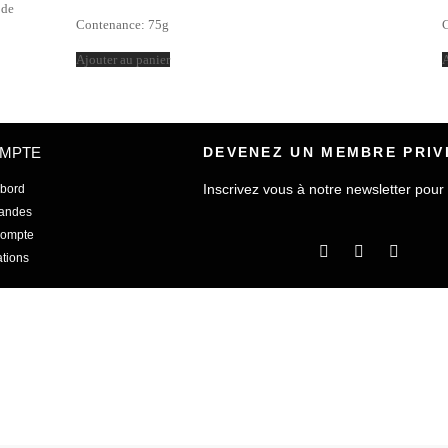
 de
Contenance:
75g
Ajouter au panier
A
MPTE
DEVENEZ UN MEMBRE PRIVI
Inscrivez vous à notre newsletter pour 
 bord
andes
compte
tions