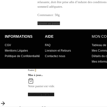
relaxante, doit être prise afin d’induire des conditions
sommeil adéquates.
Contenance: 50g
Ajouter au panier
INFORMATIONS
AIDE
MON CO
CGV
FAQ
Tableau de
Mentions Légales
Livraison et Retours
Mes Comm
Politique de Confidentialité
Contactez nous
Détails du 
Mes informa
Panier
0
Mise à jour...
Votre panier est vide.
Continuer les achats