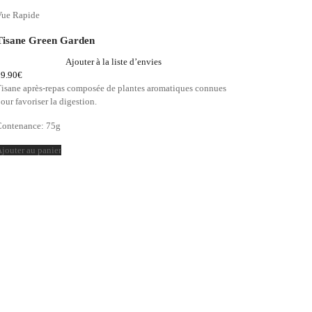
Vue Rapide
Tisane Green Garden
Ajouter à la liste d’envies
19.90
€
Tisane après-repas composée de plantes aromatiques connues
our favoriser la digestion.
Contenance: 75g
jouter au panier