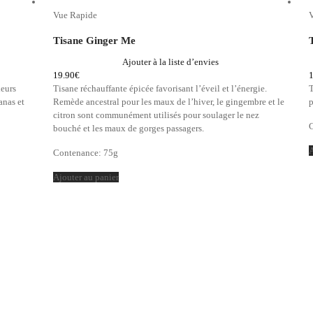
Vue Rapide
Tisane Ginger Me
Ajouter à la liste d’envies
19.90
€
leurs
Tisane réchauffante épicée favorisant l’éveil et l’énergie.
anas et
Remède ancestral pour les maux de l’hiver, le gingembre et le
p
citron sont communément utilisés pour soulager le nez
bouché et les maux de gorges passagers.
A
Contenance: 75g
Ajouter au panier